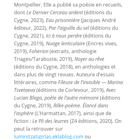
Montpellier. Elle a publié sa poésie en recueils,
dont
Le Dernier Cerceau ardent
(éditions du
Cygne, 2023),
Eau prisonnière
(Jacques André
éditeur, 2022),
Par l’aiguille du sel
(éditions du
Cygne, 2021),
Ici à nous perdre
(éditions du
Cygne, 2019),
Nuage lenticulaire
(Encres vives,
2019),
Foherion
(extraits, anthologie
Triages/Tarabuste, 2019),
Noyer au rêve
(éditions du Cygne, 2018), en anthologies et
dans plus de vingt revues. Auteure d’essais
littéraires, comme
Fileuse de l’invisible — Marina
Tsvetaeva
(éditions de Corlevour, 2019),
Avec
Lucian Blaga, poète de l’autre mémoire
(éditions
du Cygne, 2019),
Rilke-poème. Élancé dans
l’asphère
(L’Harmattan, 2017), ainsi que de
fiction :
Le Pli des leurres
(Z4 éditions, 2020). On
peut la retrouver sur
luminitzatigirlas.eklablog.com
ou