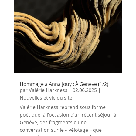
Hommage à Anna Jouy : À Genève (1/2)
par
Valérie Harkness
|
02.06.2025
|
Nouvelles et vie du site
Valérie Harkness reprend sous forme
poétique, à l’occasion d’un récent séjour à
Genève, des fragments d’une
conversation sur le « vélotage » que