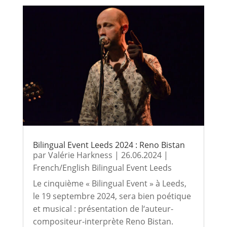
Bilingual Event Leeds 2024 : Reno Bistan
par
Valérie Harkness
|
26.06.2024
|
French/English Bilingual Event Leeds
Le cinquième « Bilingual Event » à Leeds,
le 19 septembre 2024, sera bien poétique
et musical : présentation de l‘auteur-
compositeur-interprète Reno Bistan.