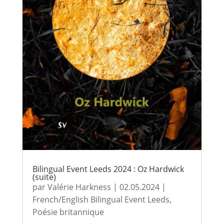
Bilingual Event Leeds 2024 : Oz Hardwick
(suite)
par
Valérie Harkness
|
02.05.2024
|
French/English Bilingual Event Leeds
,
Poésie britannique