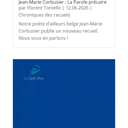
Jean-Marie Corbusier : La Parole précaire
par
Florent Toniello
|
12.06.2026
|
Chroniques des recueils
Notre poète d’ailleurs belge Jean-Marie
Corbusier publie un nouveau recueil.
Nous vous en parlons !