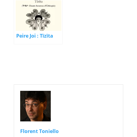
peau, la mer. The
Christian Garaud
skin under the sea
Peire Joi : Tïzïta
Florent Toniello