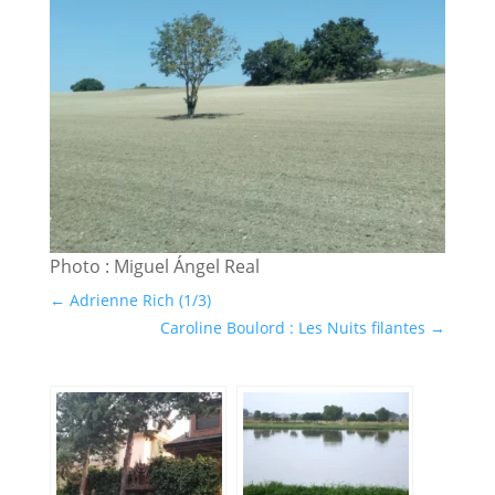
Photo : Miguel Ángel Real
←
Adrienne Rich (1/3)
Caroline Boulord : Les Nuits filantes
→