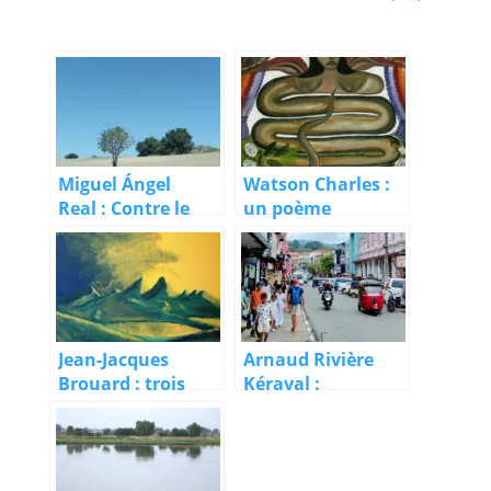
Miguel Ángel
Watson Charles :
Real : Contre le
un poème
vent qui tremble
(extraits)
Jean-Jacques
Arnaud Rivière
Brouard : trois
Kéraval :
poèmes
Vagabond
provisoire
(extraits)