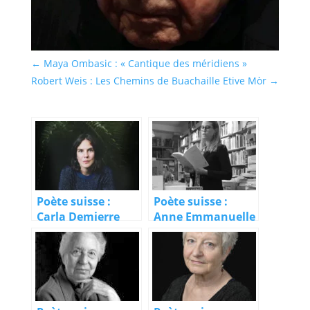
←
Maya Ombasic : « Cantique des méridiens »
Robert Weis : Les Chemins de Buachaille Etive Mòr
→
Poète suisse :
Poète suisse :
Carla Demierre
Anne Emmanuelle
Volterra