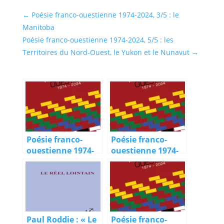
←
Poésie franco-ouestienne 1974-2024, 3/5 : le
Manitoba
Poésie franco-ouestienne 1974-2024, 5/5 : les
Territoires du Nord-Ouest, le Yukon et le Nunavut
→
Poésie franco-
Poésie franco-
ouestienne 1974-
ouestienne 1974-
2024, 3/5 : le
2024, 2/5 : la
Manitoba
Colombie-
Britannique
Paul Roddie : « Le
Poésie franco-