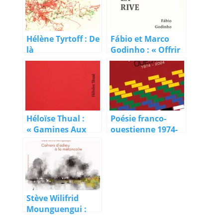
Hélène Tyrtoff : De
Fábio et Marco
là
Godinho : « Offrir
quelques mots à
la rive »
Héloïse Thual :
Poésie franco-
« Gamines Aux
ouestienne 1974-
Mains Bleues »
2024, 2/5 : la
Colombie-
Britannique
Stève Wilifrid
Mounguengui :
Cahiers d’adieu à