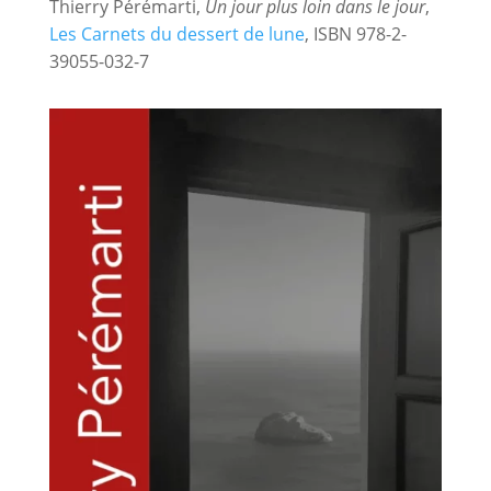
Thierry Pérémarti,
Un jour plus loin dans le jour
,
Les Carnets du dessert de lune
, ISBN 978-2-
39055-032-7