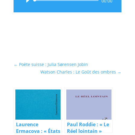
Lecteur
00:00
audio
←
Poète suisse : Julia Sørensen Jobin
Watson Charles : Le Goût des ombres
→
Laurence
Paul Roddie : « Le
Ermacova : « États
Réel lointain »