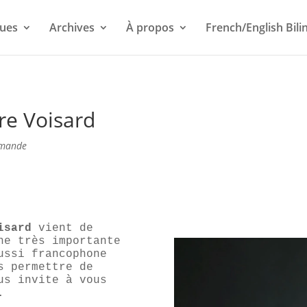
ues
Archives
À propos
French/English Bili
re Voisard
omande
isard
vient de
ne très importante
ussi francophone
s permettre de
us invite à vous
.