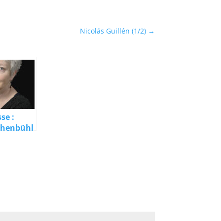
Nicolás Guillén (1/2)
→
se :
ähenbühl