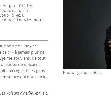
ses par Gilles
recueil qu’il
Coup d’œil
 nouvelle vie peut-
 une sorte de long cri
e ce cri-là jamais plus ne
é, je me souviens, de tout
e destinée ne s’incarne
ait aux regards les pans
Photo : Jacques Bélat
ue morsure qui nous incite
Les Voleurs d’herbe
, extrait.