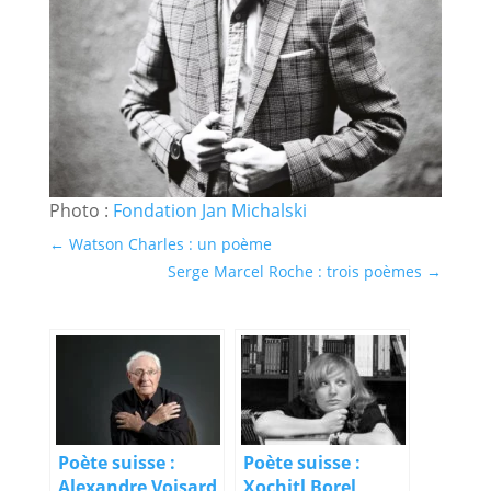
Photo :
Fondation Jan Michalski
←
Watson Charles : un poème
Serge Marcel Roche : trois poèmes
→
Poète suisse :
Poète suisse :
Alexandre Voisard
Xochitl Borel