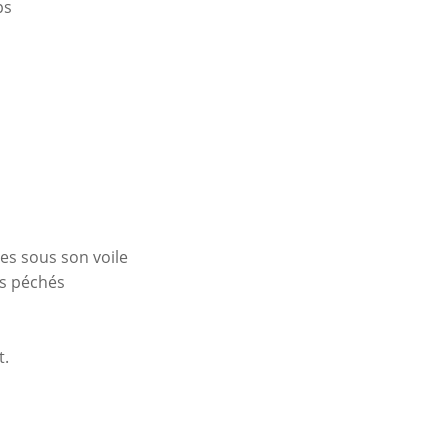
ps
es sous son voile
os péchés
t.