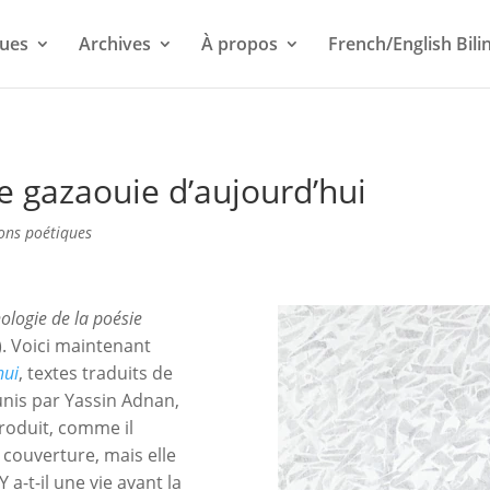
ues
Archives
À propos
French/English Bili
e gazaouie d’aujourd’hui
ons poétiques
ologie de la poésie
). Voici maintenant
hui
, textes traduits de
éunis par Yassin Adnan,
produit, comme il
 couverture, mais elle
Y a-t-il une vie avant la