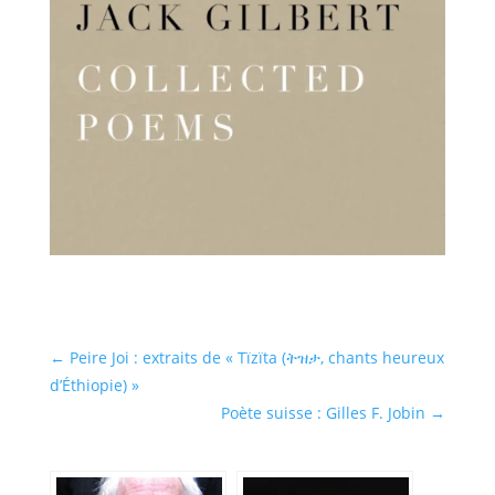
←
Peire Joi : extraits de « Tïzïta (ትዝታ, chants heureux
d’Éthiopie) »
Poète suisse : Gilles F. Jobin
→