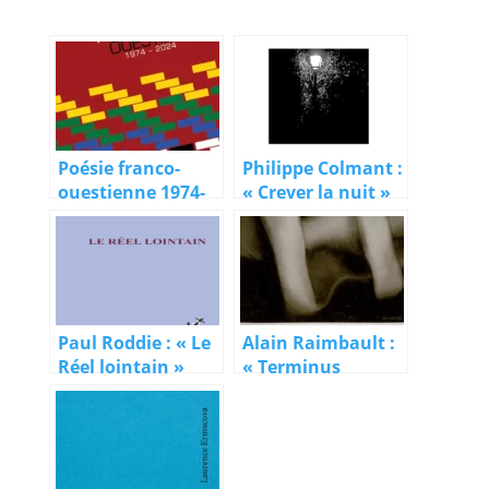
Poésie franco-
Philippe Colmant :
ouestienne 1974-
« Crever la nuit »
2024, 3/5 : le
Manitoba
Paul Roddie : « Le
Alain Raimbault :
Réel lointain »
« Terminus
ventre-ville »