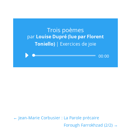
Trois poèmes
par
Louise Dupré (lue par Florent
Toniello)
|
Exercices de joie
Lecteur
00:00
audio
←
Jean-Marie Corbusier : La Parole précaire
Forough Farrokhzad (2/2)
→