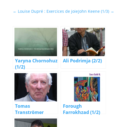
←
Louise Dupré : Exercices de joie
John Keene (1/3)
→
Yaryna Chornohuz
Ali Podrimja (2/2)
(1/2)
Tomas
Forough
Tranströmer
Farrokhzad (1/2)