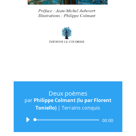
Deux poèmes
par
Philippe Colmant (lu par Florent
Toniello)
|
Terrains conquis
Lecteur
00:00
audio