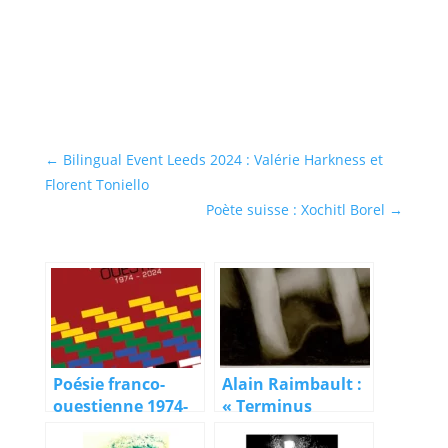
←
Bilingual Event Leeds 2024 : Valérie Harkness et
Florent Toniello
Poète suisse : Xochitl Borel
→
Poésie franco-
Alain Raimbault :
ouestienne 1974-
« Terminus
2024, 4/5 : la
ventre-ville »