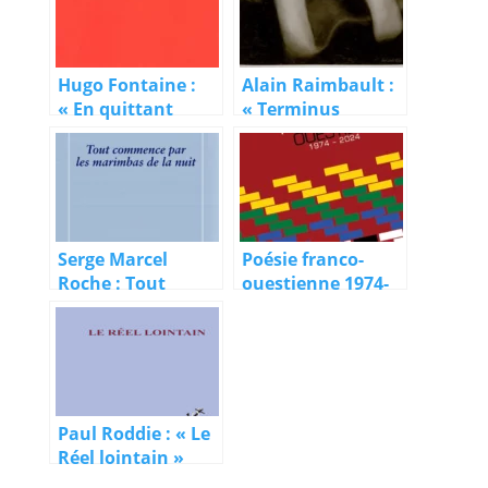
Hugo Fontaine :
Alain Raimbault :
« En quittant
« Terminus
l’image »
ventre-ville »
Serge Marcel
Poésie franco-
Roche : Tout
ouestienne 1974-
commence par les
2024, 4/5 : la
marimbas de la
Saskatchewan
nuit
Paul Roddie : « Le
Réel lointain »