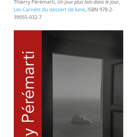
Thierry Pérémarti,
Un jour plus loin dans le jour
,
Les Carnets du dessert de lune
, ISBN 978-2-
39055-032-7