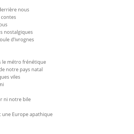
derrière nous
s contes
nous
s nostalgiques
oule d’ivrognes
s le métro frénétique
e notre pays natal
ues viles
mi
r ni notre bile
nt une Europe apathique