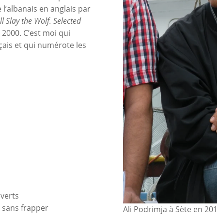
 l’albanais en anglais par
l Slay the Wolf. Selected
 2000. C’est moi qui
çais et qui numérote les
uverts
 sans frapper
Ali Podrimja à Sète en 201