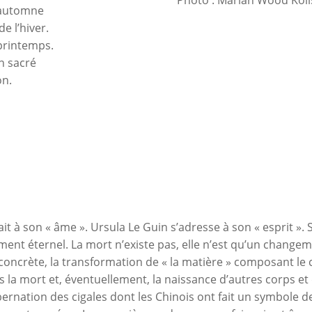
Photo : Marian Wood Koli
n automne
e l’hiver.
 printemps.
en sacré
on.
it à son « âme ». Ursula Le Guin s’adresse à son « esprit ».
ment éternel. La mort n’existe pas, elle n’est qu’un change
oncrète, la transformation de « la matière » composant le 
s la mort et, éventuellement, la naissance d’autres corps et d
ibernation des cigales dont les Chinois ont fait un symbole d