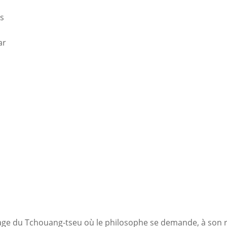
es
ar
 du Tchouang-tseu où le philosophe se demande, à son réve