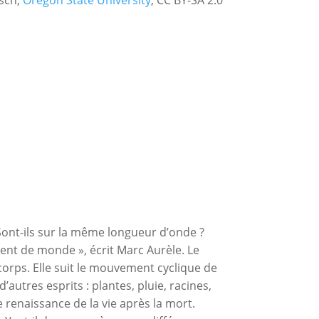
sch,
Oregon State University
, CC BY-SA 2.0
 Sont-ils sur la même longueur d’onde ?
ment de monde », écrit Marc Aurèle. Le
corps. Elle suit le mouvement cyclique de
’autres esprits : plantes, pluie, racines,
e renaissance de la vie après la mort.