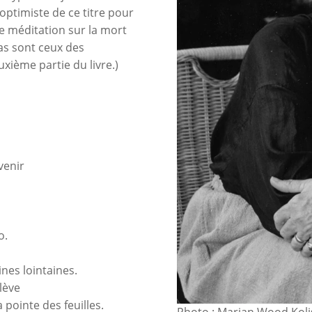
n optimiste de ce titre pour
e méditation sur la mort
ras sont ceux des
xième partie du livre.)
venir
o.
ines lointaines.
lève
 pointe des feuilles.