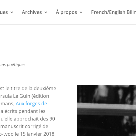
ues
Archives
À propos
French/English Bili
ons poétiques
est le titre de la deuxième
rsula Le Guin (édition
lemans,
Aux forges de
 a écrits pendant les
qu’elle approchait des 90
le manuscrit corrigé de
-typo le 15 janvier 2018.