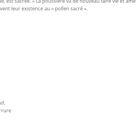
âme, est sacrée. » La poussière va de nouveau faire vie et âm
vent leur existence au « pollen sacré ».
if.
rrure