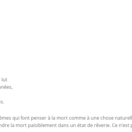
 lut
nnées,
s.
èmes qui font penser à la mort comme à une chose naturelle q
dre la mort paisiblement dans un état de rêverie. Ce n’est p