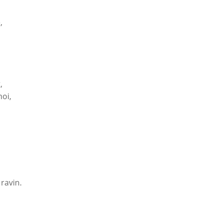
,
,
moi,
ravin.