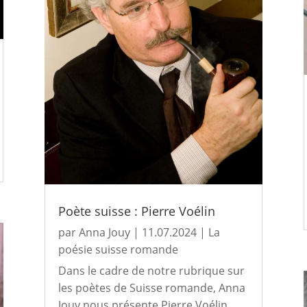
Poète suisse : Pierre Voélin
par
Anna Jouy
|
11.07.2024
|
La
poésie suisse romande
Dans le cadre de notre rubrique sur
les poètes de Suisse romande, Anna
Jouy nous présente Pierre Voélin.