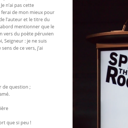
Je n’ai pas cette
 et ferai de mon mieux pour
 l’auteur et le titre du
 d’abord mentionner que le
un vers du poète péruvien
, Seigneur : je ne suis
 sens de ce vers, j’ai
 de question ;
lamé.
ière
rt que si peu !