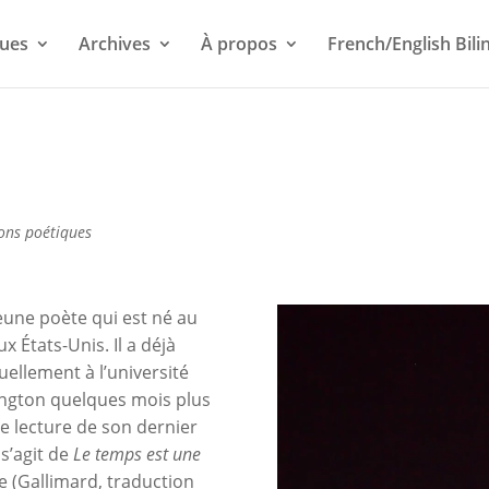
ues
Archives
À propos
French/English Bili
ons poétiques
eune poète qui est né au
x États-Unis. Il a déjà
ellement à l’université
ington quelques mois plus
ne lecture de son dernier
 s’agit de
Le temps est une
e (Gallimard, traduction