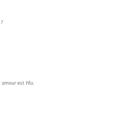
 ?
r
amour
est
Yêu
.