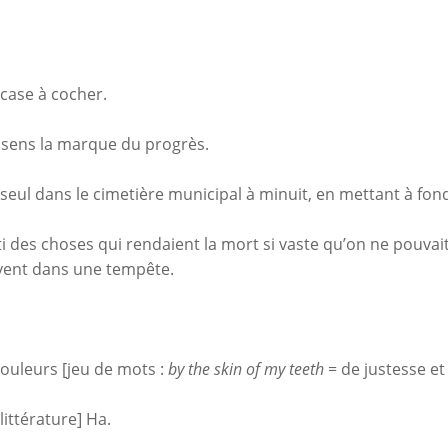
 case à cocher.
e sens la marque du progrès.
 seul dans le cimetière municipal à minuit, en mettant à fo
nti des choses qui rendaient la mort si vaste qu’on ne pouvait l
 vent dans une tempête.
douleurs [jeu de mots :
by the skin of my teeth
= de justesse e
[littérature] Ha.