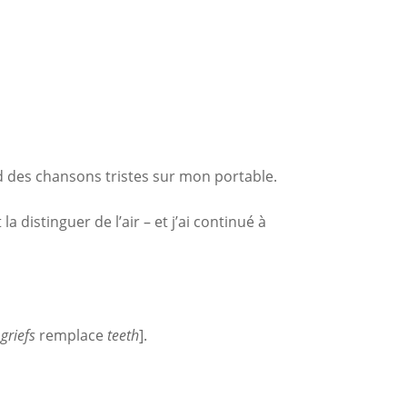
nd des chansons tristes sur mon portable.
a distinguer de l’air – et j’ai continué à
t
griefs
remplace
teeth
].