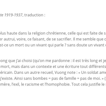
ète 1919-1937
, traduction :
plus haute dans la religion chrétienne, celle qui est faite d
er autrui, voire, ce faisant, de se sacrifier. Il me semble qu
st-ce un mort ou un vivant qui parle ? sans doute un vivant 
 que j’ai choisi (qu’on me pardonne : il est très long et je s
 mort, mais dans un contexte et une écriture tout différents
éricain. Dans un autre recueil, Vuong note : « Un soldat a
j’existe. Ainsi sans bombes = pas de famille = pas de moi. » (
 mère, l’exil, le racisme et l’homophobie. Tout cela justifie l