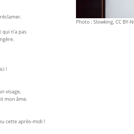
 réclamer.
Photo : Slowking, CC BY-N
t qui n’a pas
ngère.
ci !
un visage,
sit mon âme.
eu cette après-midi !