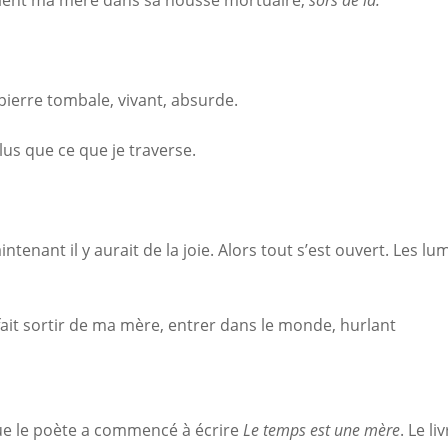
paient ma mère dans sa housse mortuaire,
sors de là.
la pierre tombale, vivant, absurde.
lus que ce que je traverse.
maintenant il y aurait de la joie. Alors tout s’est ouvert. Le
fait sortir de ma mère, entrer dans le monde, hurlant
que le poète a commencé à écrire
Le temps est une mère
. Le li